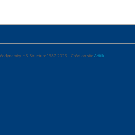
éodynamique & Structure 1987-2026 - Création site
Aditik